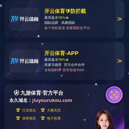
电话:0578-2788008
传真:0578-2788681
邮箱:zjzdhbsb@163.com
地址:浙江省,丽水市,莲都区碧湖镇工业区九龙街812号
Copyright © 2010-2025 安博app官网登录入口 版权所有
浙ICP备
12032519号-2
浙公网安备 33110202000172号
SiteMap
|
Tag标签
世界杯官网
|
压球官网·（中国）官方网站
|
中欧平台
|
开元网页版
|
爱游
戏最新官网_爱游戏(中国)
|
【华体会网】
|
开云(中国)Kaiyun·官方网站
|
爱体育·体育(中国)官方网站
|
世界杯压球平台_世界杯压球官网（China）
官方网站
|