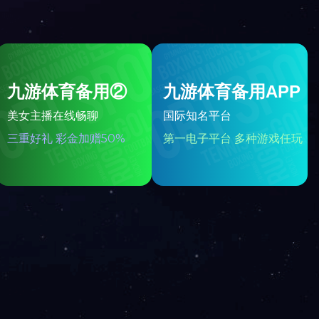
+关注我们
工业区九龙街812号
g标签