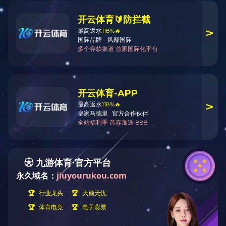
2025-09-03
屠宰厂废水处理中的污泥脱水技术要点
2025-09-01
钢铁厂工业废水处理中的污泥脱水技术
2025-08-29
生活污水处理中的污泥脱水技术革新